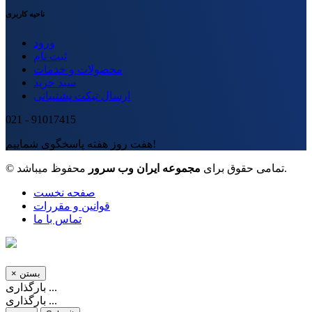
ناحیه کاربری
ورود
ثبت نام
محصولات و خدمات
سبد خرید
ارسال تیکت پشتیبانی
021 - 91017415
هفت روز هفته پاسخگوی شماییم!
محفوظ میباشد.
© تمامی حقوق برای
مجموعه ایران وب سرور
صفحه نخست
قوانین و مقررات
تماس با ما
بستن
×
بارگذاری ...
بارگذاری ...