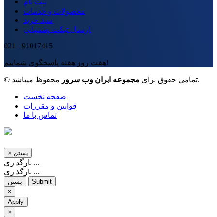
ثبت نام
محصولات و خدمات
سبد خرید
ارسال تیکت پشتیبانی
021 - 91017415
هفت روز هفته پاسخگوی شماییم!
محفوظ میباشد.
© تمامی حقوق برای
مجموعه ایران وب سرور
صفحه نخست
قوانین و مقررات
تماس با ما
بستن
×
بارگذاری ...
بارگذاری ...
Submit
بستن
×
Apply
×