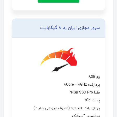
سرور مجازی ایران رم 8 گیگابایت
رم 8GB
پردازنده 8Core – 8GHz
فضا 90GB SSD Pro
پورت 1Gb
پهنای باند نامحدود (مصرف میزبانی سایت)
دیتاسنتر آسیاتک