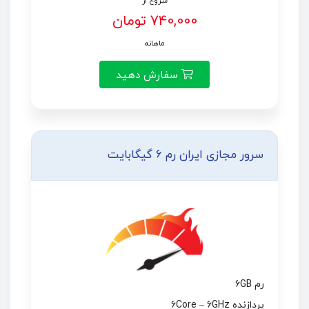
شروع از
740,000 تومان
ماهانه
سفارش دهید
سرور مجازی ایران رم 6 گیگابایت
رم 6GB
پردازنده 6Core – 6GHz