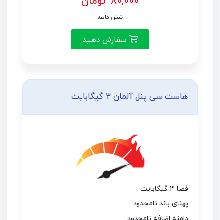
180,000 تومان
شش ماهه
سفارش دهید
هاست سی پنل آلمان 3 گیگابایت
فضا 3 گیگابایت
پهنای باند نامحدود
دامنه اضافه نامحدود