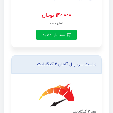
140,000 تومان
شش ماهه
سفارش دهید
هاست سی پنل آلمان 2 گیگابایت
فضا 2 گیگابایت