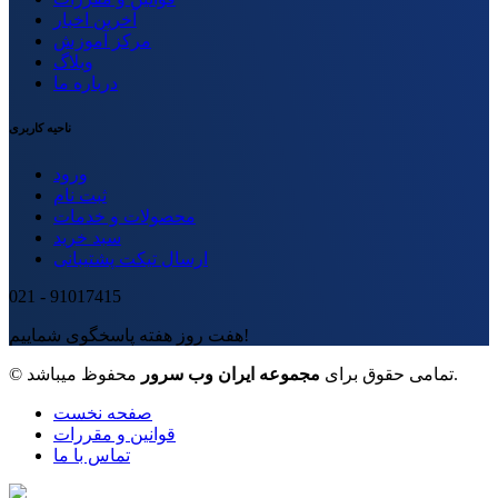
آخرین اخبار
مرکز آموزش
وبلاگ
درباره ما
ناحیه کاربری
ورود
ثبت نام
محصولات و خدمات
سبد خرید
ارسال تیکت پشتیبانی
021 - 91017415
هفت روز هفته پاسخگوی شماییم!
محفوظ میباشد.
© تمامی حقوق برای
مجموعه ایران وب سرور
صفحه نخست
قوانین و مقررات
تماس با ما