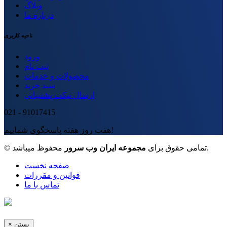
وبلاگ
درباره ما
ناحیه کاربری
ورود
ثبت نام
محصولات و خدمات
سبد خرید
ارسال تیکت پشتیبانی
021 - 91017415
هفت روز هفته پاسخگوی شماییم!
محفوظ میباشد.
© تمامی حقوق برای
مجموعه ایران وب سرور
صفحه نخست
قوانین و مقررات
تماس با ما
بستن
×