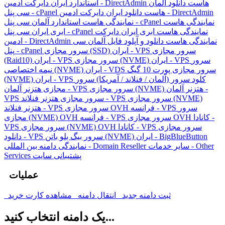
هاست دانلود آلمان
استاندارد ایران دایرکت ادمین - DirectAdmin
هاست دانلود ایران دایرکت ادمین - DirectAdmin
سی پنل - cPanel
نمایندگی هاست
نمایندگی هاست استاندارد آلمان سی پنل - cPanel
نمایندگی هاست ابری ایران دایرکت
ابری ایران سی پنل - cPanel
نمایندگی هاست دانلود و آپلود فایل آلمان سی
ادمین - DirectAdmin
سرور مجازی
سرور مجازی (SSD) ایران - VPS
پنل - cPanel
سرور
سرور مجازی (NVME) ایران - VPS
(Raid10) ایران - VPS
سرور مجازی پورت 10 گیگ
نیمه اختصاصی (NVME) ایران - VDS
کلود سرور (آلمان / فنلاند / آمریکا)
سرور
(NVME) ایران - VPS
سرور مجازی (NVME) هتزنر آلمان -
مجازی هتزنر آلمان - VPS
سرور مجازی (NVME)
سرور مجازی هتزنر فنلاند - VPS
VPS
سرور
سرور مجازی OVH فرانسه - VPS
هتزنر فنلاند - VPS
سرور مجازی OVH کانادا -
مجازی (NVME) OVH فرانسه - VPS
سرور مجازی
سرور مجازی (NVME) OVH کانادا - VPS
VPS
سرور بیگ بلو باتن (NVME) ایران - BigBlueButton
دانلود - VPS
سایر خدمات - Other
نمایندگی دامنه بین المللی - Domain Reseller
پشتیبانی سایت
Services
عملیات
ثبت دامنه جدید
انتقال دامنه
مشاهده کارت خرید
یک دامنه انتخاب کنید...