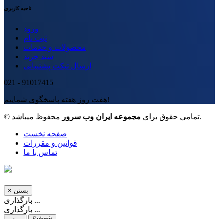
ناحیه کاربری
ورود
ثبت نام
محصولات و خدمات
سبد خرید
ارسال تیکت پشتیبانی
021 - 91017415
هفت روز هفته پاسخگوی شماییم!
محفوظ میباشد.
© تمامی حقوق برای
مجموعه ایران وب سرور
صفحه نخست
قوانین و مقررات
تماس با ما
بستن
×
بارگذاری ...
بارگذاری ...