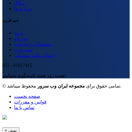
وبلاگ
درباره ما
ناحیه کاربری
ورود
ثبت نام
محصولات و خدمات
سبد خرید
ارسال تیکت پشتیبانی
021 - 91017415
هفت روز هفته پاسخگوی شماییم!
محفوظ میباشد.
© تمامی حقوق برای
مجموعه ایران وب سرور
صفحه نخست
قوانین و مقررات
تماس با ما
بستن
×