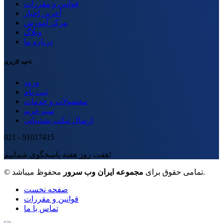
قوانین و مقررات
آخرین اخبار
مرکز آموزش
وبلاگ
درباره ما
ناحیه کاربری
ورود
ثبت نام
محصولات و خدمات
سبد خرید
ارسال تیکت پشتیبانی
021 - 91017415
هفت روز هفته پاسخگوی شماییم!
محفوظ میباشد.
© تمامی حقوق برای
مجموعه ایران وب سرور
صفحه نخست
قوانین و مقررات
تماس با ما