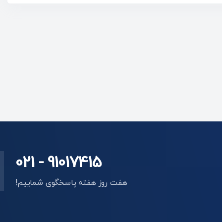
021 - 91017415
هفت روز هفته پاسخگوی شماییم!