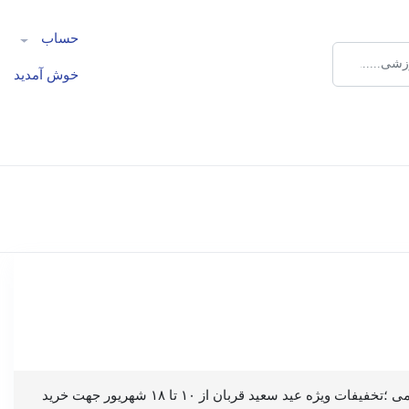
حساب
خوش آمدید
با عرض سلام ،ضمن تبریک عید سعید قربان خدمت تمامی کاربران و بازدیدکنندگان گرامی ؛تخفیفات ویژه عید سعید قربان از ۱۰ تا ۱۸ شهریور جهت خرید